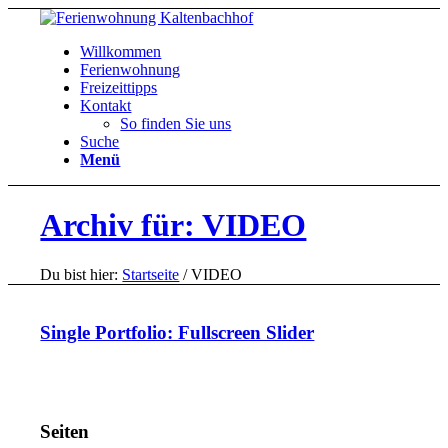
Willkommen
Ferienwohnung
Freizeittipps
Kontakt
So finden Sie uns
Suche
Menü
Archiv für: VIDEO
Du bist hier:
Startseite
/
VIDEO
Single Portfolio: Fullscreen Slider
Seiten